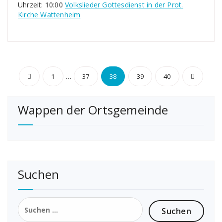
Uhrzeit: 10:00
Volkslieder Gottesdienst in der Prot.
Kirche Wattenheim
Seitennummerierung
…
1
37
38
39
40
der
Wappen der Ortsgemeinde
Beiträge
Suchen
Suchen
nach: