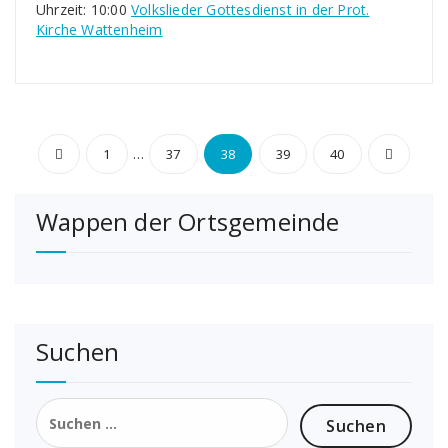
Uhrzeit: 10:00
Volkslieder Gottesdienst in der Prot.
Kirche Wattenheim
Seitennummerierung
…
1
37
38
39
40
der
Wappen der Ortsgemeinde
Beiträge
Suchen
Suchen
nach: