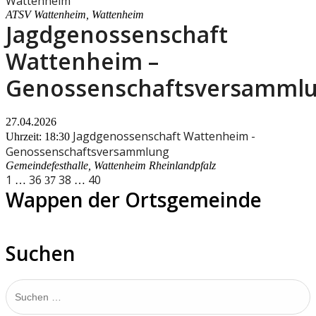
Wattenheim
ATSV Wattenheim, Wattenheim
Jagdgenossenschaft
Wattenheim –
Genossenschaftsversamml
27.04.2026
Jagdgenossenschaft Wattenheim -
Uhrzeit: 18:30
Genossenschaftsversammlung
Gemeindefesthalle, Wattenheim Rheinlandpfalz
Seitennummerierung
1
36
38
40
…
37
…
Wappen der Ortsgemeinde
der
Beiträge
Suchen
Suchen
nach: