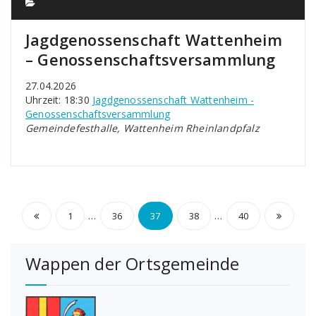
Jagdgenossenschaft Wattenheim
– Genossenschaftsversammlung
27.04.2026
Uhrzeit: 18:30
Jagdgenossenschaft Wattenheim -
Genossenschaftsversammlung
Gemeindefesthalle, Wattenheim Rheinlandpfalz
Seitennummerierung
…
…
1
36
37
38
40
der
Wappen der Ortsgemeinde
Beiträge