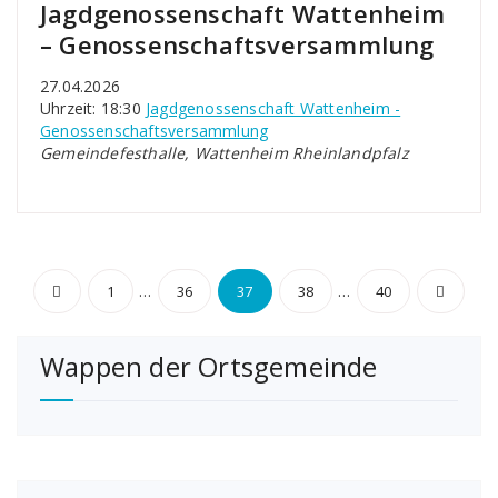
Jagdgenossenschaft Wattenheim
– Genossenschaftsversammlung
27.04.2026
Uhrzeit: 18:30
Jagdgenossenschaft Wattenheim -
Genossenschaftsversammlung
Gemeindefesthalle, Wattenheim Rheinlandpfalz
Seitennummerierung
…
…
1
36
37
38
40
der
Wappen der Ortsgemeinde
Beiträge