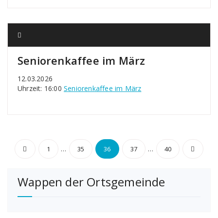
Seniorenkaffee im März
12.03.2026
Uhrzeit: 16:00
Seniorenkaffee im März
Seitennummerierung
…
…
1
35
36
37
40
der
Wappen der Ortsgemeinde
Beiträge