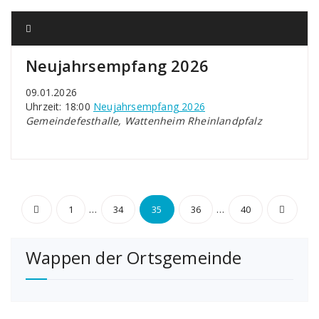
Neujahrsempfang 2026
09.01.2026
Uhrzeit: 18:00
Neujahrsempfang 2026
Gemeindefesthalle, Wattenheim Rheinlandpfalz
Seitennummerierung
…
…
1
34
35
36
40
der
Wappen der Ortsgemeinde
Beiträge