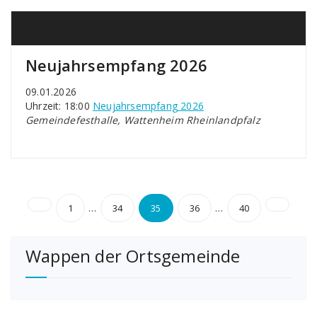
Neujahrsempfang 2026
09.01.2026
Uhrzeit: 18:00
Neujahrsempfang 2026
Gemeindefesthalle, Wattenheim Rheinlandpfalz
Seitennummerierung
…
…
1
34
35
36
40
der
Wappen der Ortsgemeinde
Beiträge