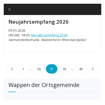
Neujahrsempfang 2026
09.01.2026
Uhrzeit: 18:00
Neujahrsempfang 2026
Gemeindefesthalle, Wattenheim Rheinlandpfalz
Seitennummerierung
…
…
1
34
35
36
40
der
Wappen der Ortsgemeinde
Beiträge