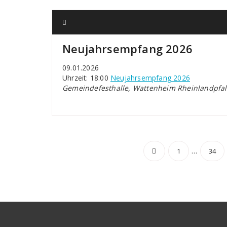
Neujahrsempfang 2026
09.01.2026
Uhrzeit: 18:00
Neujahrsempfang 2026
Gemeindefesthalle, Wattenheim Rheinlandpfal
Seitennu
…
1
34
der
Beiträge