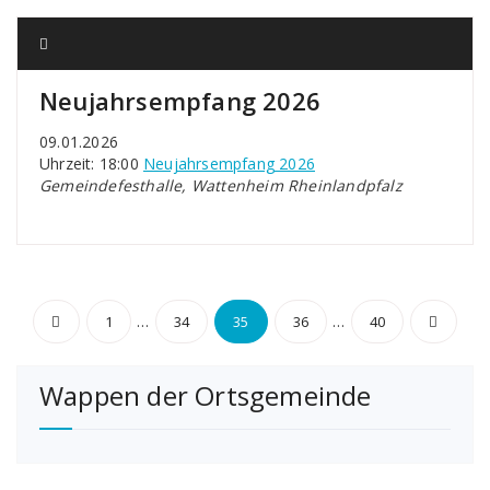
Neujahrsempfang 2026
09.01.2026
Uhrzeit: 18:00
Neujahrsempfang 2026
Gemeindefesthalle, Wattenheim Rheinlandpfalz
Seitennummerierung
…
…
1
34
35
36
40
der
Wappen der Ortsgemeinde
Beiträge