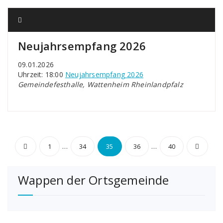
Neujahrsempfang 2026
09.01.2026
Uhrzeit: 18:00
Neujahrsempfang 2026
Gemeindefesthalle, Wattenheim Rheinlandpfalz
Seitennummerierung
…
…
1
34
35
36
40
der
Wappen der Ortsgemeinde
Beiträge