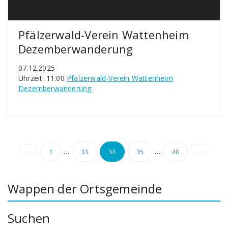
Pfälzerwald-Verein Wattenheim
Dezemberwanderung
07.12.2025
Uhrzeit: 11:00
Pfälzerwald-Verein Wattenheim
Dezemberwanderung
Seitennummerierung
…
…
1
33
34
35
40
der
Beiträge
Wappen der Ortsgemeinde
Suchen