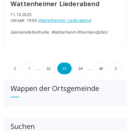
Wattenheimer Liederabend
11.10.2025
Uhrzeit: 19:00
Wattenheimer Liederabend
Gemeindefesthalle, Wattenheim Rheinlandpfalz
Seitennummerierung
…
…
1
32
33
34
40
der
Wappen der Ortsgemeinde
Beiträge
Suchen