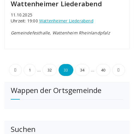
Wattenheimer Liederabend
11.10.2025
Uhrzeit: 19:00
Wattenheimer Liederabend
Gemeindefesthalle, Wattenheim Rheinlandpfalz
Seitennummerierung
…
…
1
32
33
34
40
der
Wappen der Ortsgemeinde
Beiträge
Suchen