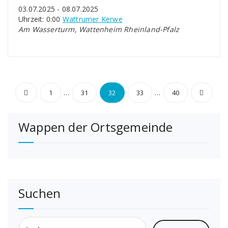
03.07.2025 - 08.07.2025
Uhrzeit: 0:00
Wattrumer Kerwe
Am Wasserturm, Wattenheim Rheinland-Pfalz
Seitennummerierung
…
…
1
31
32
33
40
der
Wappen der Ortsgemeinde
Beiträge
Suchen
Suchen