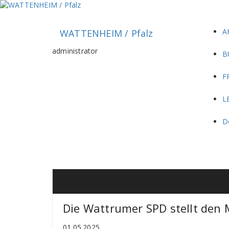
Zum
Inhalt
springen
A
WATTENHEIM / Pfalz
administrator
B
F
L
D
Die Wattrumer SPD stellt den
01.05.2025