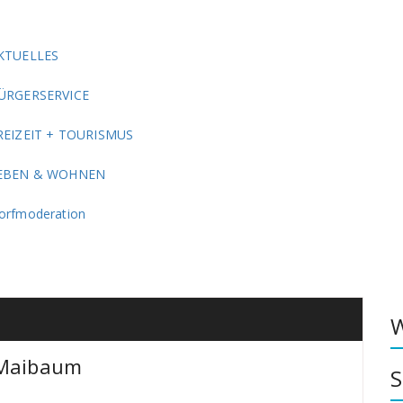
KTUELLES
ÜRGERSERVICE
REIZEIT + TOURISMUS
EBEN & WOHNEN
orfmoderation
W
 Maibaum
S