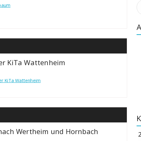
S
ibaum
n
A
der KiTa Wattenheim
der KiTa Wattenheim
K
“ nach Wertheim und Hornbach