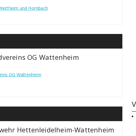
h Wertheim und Hornbach
dvereins OG Wattenheim
reins OG Wattenheim
V
rwehr Hettenleidelheim-Wattenheim