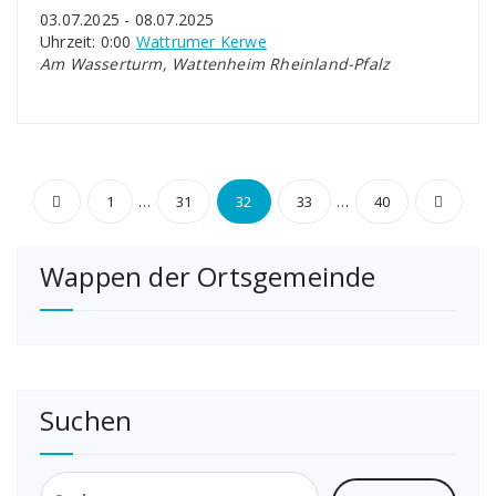
03.07.2025 - 08.07.2025
Uhrzeit: 0:00
Wattrumer Kerwe
Am Wasserturm, Wattenheim Rheinland-Pfalz
Seitennummerierung
…
…
1
31
32
33
40
der
Wappen der Ortsgemeinde
Beiträge
Suchen
Suchen