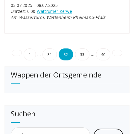
03.07.2025 - 08.07.2025
Uhrzeit: 0:00
Wattrumer Kerwe
Am Wasserturm, Wattenheim Rheinland-Pfalz
Seitennummerierung
…
…
1
31
32
33
40
der
Wappen der Ortsgemeinde
Beiträge
Suchen
Suchen