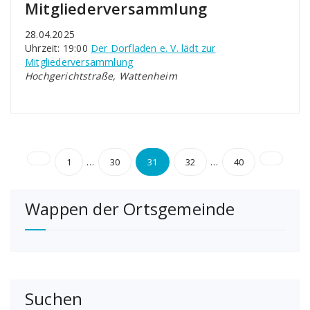
Mitgliederversammlung
28.04.2025
Uhrzeit: 19:00
Der Dorfladen e. V. lädt zur
Mitgliederversammlung
Hochgerichtstraße, Wattenheim
Seitennummerierung
…
…
1
30
31
32
40
der
Wappen der Ortsgemeinde
Beiträge
Suchen