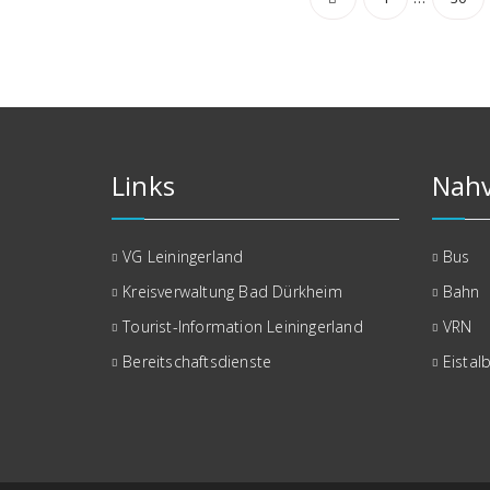
der
Beiträge
Links
Nahv
VG Leiningerland
Bus
Kreisverwaltung Bad Dürkheim
Bahn
Tourist-Information Leiningerland
VRN
Bereitschaftsdienste
Eistal