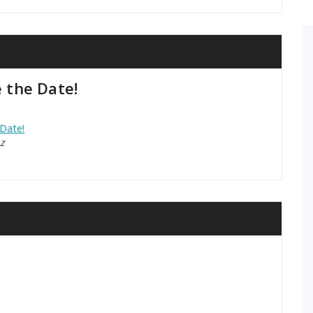
 the Date!
Date!
z