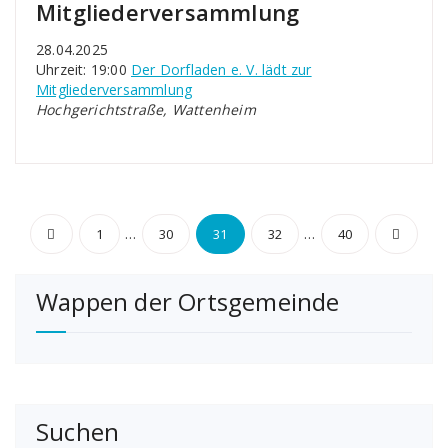
Mitgliederversammlung
28.04.2025
Uhrzeit: 19:00
Der Dorfladen e. V. lädt zur
Mitgliederversammlung
Hochgerichtstraße, Wattenheim
Seitennummerierung
…
…
1
30
31
32
40
der
Wappen der Ortsgemeinde
Beiträge
Suchen