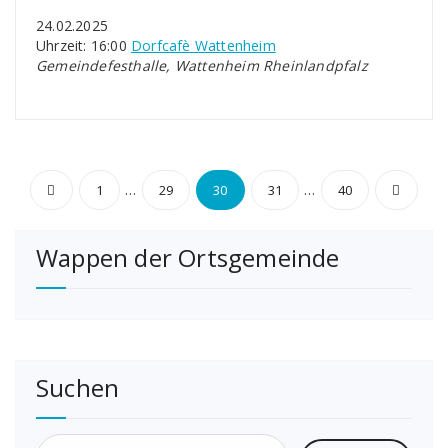
24.02.2025
Uhrzeit: 16:00
Dorfcafè Wattenheim
Gemeindefesthalle, Wattenheim Rheinlandpfalz
Seitennummerierung
…
…
1
29
30
31
40
der
Wappen der Ortsgemeinde
Beiträge
Suchen
Suchen