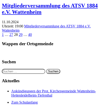
Mitgliederversammlung des ATSV 1884
e.V. Wattenheim
11.10.2024
Uhrzeit: 19:00
Mitgliederversammlung des ATSV 1884 e.V.
Wattenheim
Seitennummerierung
1
…
27
28
29
…
40
der
Wappen der Ortsgemeinde
Beiträge
Suchen
Suchen
nach:
Aktuelles
Ankündigungen der Prot. Kirchengemeinde Wattenheim-
Hettenleidelheim-Tiefenthal
Zum Schulanfang