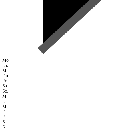
Mo.
Di.
Mi.
Do.
Fr.
Sa.
So.
M
D
M
D
F
S
S