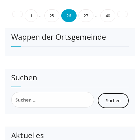
Seitennummerierung
…
…
1
25
26
27
40
der
Wappen der Ortsgemeinde
Beiträge
Suchen
Suchen
nach:
Aktuelles