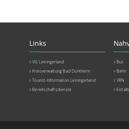
der
Beiträge
Links
Nahv
VG Leiningerland
Bus
Kreisverwaltung Bad Dürkheim
Bahn
Tourist-Information Leiningerland
VRN
Bereitschaftsdienste
Eistal