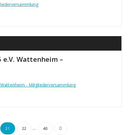
gliederversammlung
5 e.V. Wattenheim –
. Wattenheim - Mitgliederversammlung
mmerierung
…
21
22
40