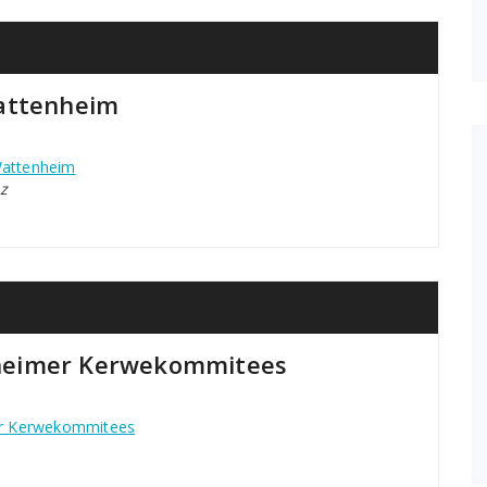
Wattenheim
Wattenheim
z
heimer Kerwekommitees
er Kerwekommitees