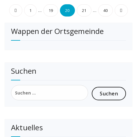
Seitennummerierung
…
…
1
19
20
21
40
der
Wappen der Ortsgemeinde
Beiträge
Suchen
Suchen
nach:
Aktuelles