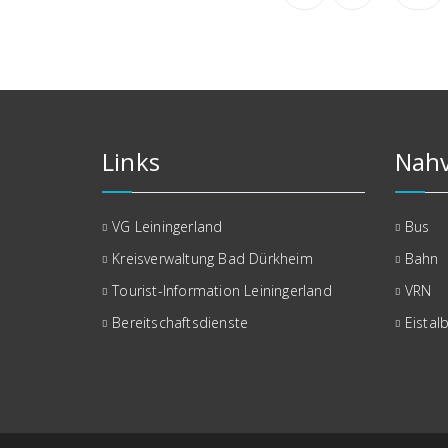
der
Beiträge
Links
Nahv
VG Leiningerland
Bus
Kreisverwaltung Bad Dürkheim
Bahn
Tourist-Information Leiningerland
VRN
Bereitschaftsdienste
Eistal