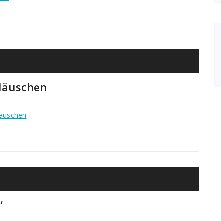
Häuschen
äuschen
“