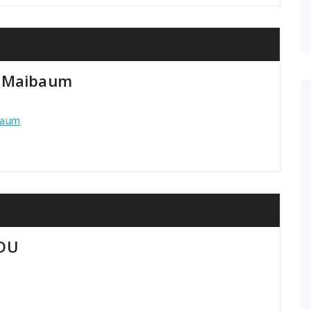
n Maibaum
baum
CDU