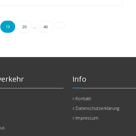
mmerierung
…
19
20
40
erkehr
Info
Kontakt
Datenschutzerklärung
Impressum
bus