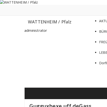
Zum
Inhalt
springen
AKT
WATTENHEIM / Pfalz
administrator
BÜR
FREI
LEB
Dorf
Gugguxhexe uff deGass