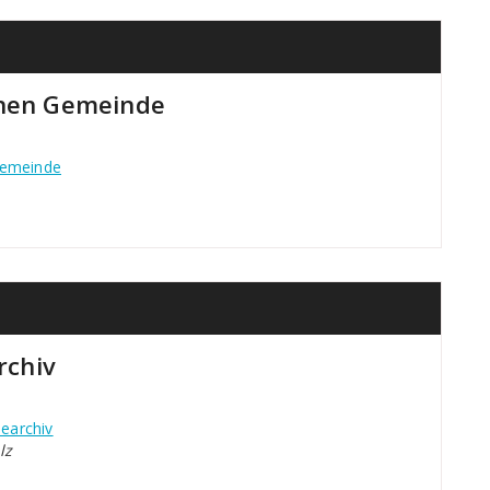
chen Gemeinde
Gemeinde
rchiv
earchiv
lz