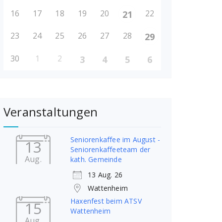
16
17
18
19
20
22
21
23
24
25
26
27
28
29
30
1
2
3
4
5
6
Veranstaltungen
Seniorenkaffee im August -
13
Seniorenkaffeeteam der
Aug.
kath. Gemeinde
13 Aug. 26
Wattenheim
Haxenfest beim ATSV
15
Wattenheim
Aug.