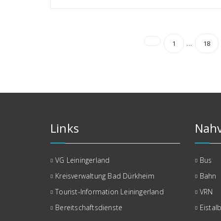
Seitennu
…
1
18
der
Beiträge
Links
Nahv
VG Leiningerland
Bus
Kreisverwaltung Bad Dürkheim
Bahn
Tourist-Information Leiningerland
VRN
Bereitschaftsdienste
Eistal