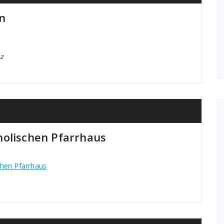
n
z
holischen Pfarrhaus
chen Pfarrhaus