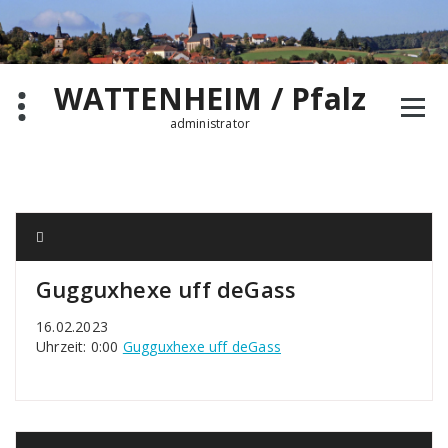
Zum
Inhalt
springen
WATTENHEIM / Pfalz
administrator
Gugguxhexe uff deGass
16.02.2023
Uhrzeit: 0:00
Gugguxhexe uff deGass