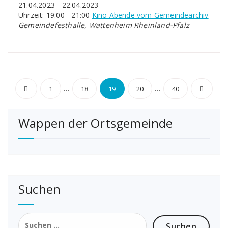
21.04.2023 - 22.04.2023
Uhrzeit: 19:00 - 21:00
Kino Abende vom Gemeindearchiv
Gemeindefesthalle, Wattenheim Rheinland-Pfalz
Seitennummerierung
…
…
1
18
19
20
40
der
Wappen der Ortsgemeinde
Beiträge
Suchen
Suchen
nach: