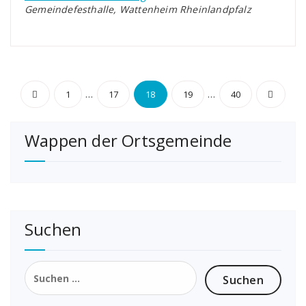
Gemeindefesthalle, Wattenheim Rheinlandpfalz
Seitennummerierung
…
…
1
17
18
19
40
der
Wappen der Ortsgemeinde
Beiträge
Suchen
Suchen
nach: