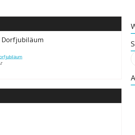
W
 Dorfjubiläum
S
S
orfjubiläum
n
z
A