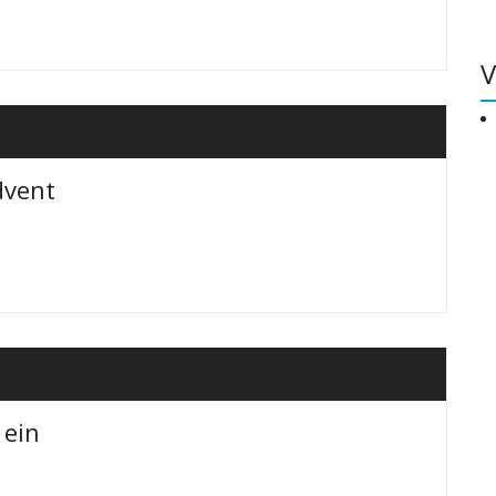
V
dvent
 ein