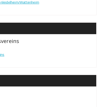
enleidelheim/Wattenheim
svereins
ins