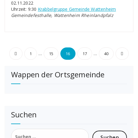
02.11.2022
Uhrzeit: 9:30
Krabbelgruppe Gemeinde Wattenheim
Gemeindefesthalle, Wattenheim Rheinlandpfalz
Seitennummerierung
…
…
1
15
16
17
40
der
Wappen der Ortsgemeinde
Beiträge
Suchen
Suchen
nach: