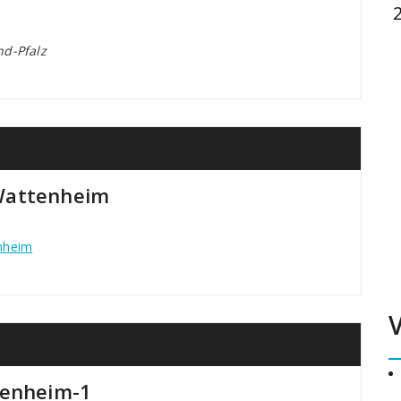
d-Pfalz
Wattenheim
nheim
tenheim-1