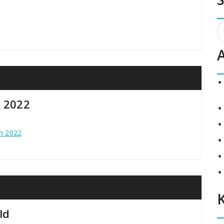
S
n
 2022
m 2022
ld