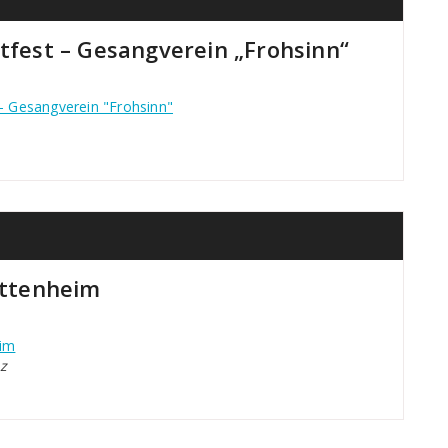
htfest – Gesangverein „Frohsinn“
 - Gesangverein "Frohsinn"
ttenheim
eim
z