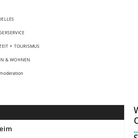
UELLES
GERSERVICE
ZEIT + TOURISMUS
EN & WOHNEN
moderation
heim