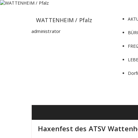
Zum
Inhalt
springen
AKT
WATTENHEIM / Pfalz
administrator
BÜR
FREI
LEB
Dorf
Haxenfest des ATSV Watten