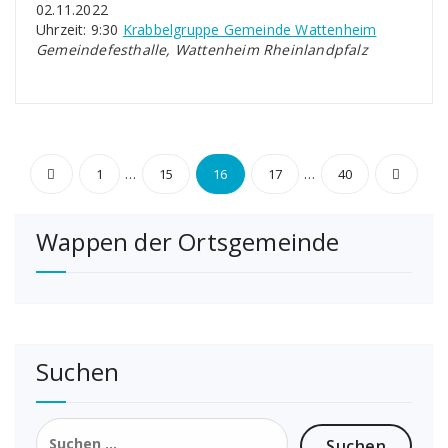
02.11.2022
Uhrzeit: 9:30
Krabbelgruppe Gemeinde Wattenheim
Gemeindefesthalle, Wattenheim Rheinlandpfalz
Seitennummerierung
…
…
1
15
16
17
40
der
Wappen der Ortsgemeinde
Beiträge
Suchen
Suchen
nach: