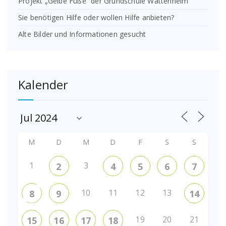
Projekt „Gelbe Füße“ der Grundschule Wattenheim
Sie benötigen Hilfe oder wollen Hilfe anbieten?
Alte Bilder und Informationen gesucht
Kalender
M
D
M
D
F
S
S
1
3
2
4
5
6
7
10
11
12
13
8
9
14
19
20
21
15
16
17
18