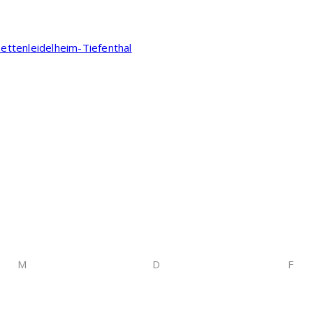
ttenleidelheim-Tiefenthal
M
D
F