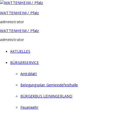
Zum
Inhalt
springen
WATTENHEIM / Pfalz
administrator
WATTENHEIM / Pfalz
administrator
AKTUELLES
BÜRGERSERVICE
Amtsblatt
Belegungsplan Gemeindefesthalle
BÜRGERBUS LEININGERLAND
Feuerwehr