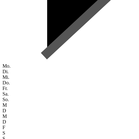
Mo.
Di.
Mi.
Do.
Fr.
Sa.
So.
M
D
M
D
F
S
S