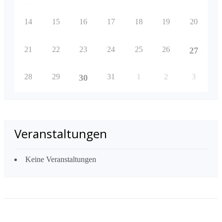
14
15
16
17
18
19
20
21
22
23
24
25
26
27
28
29
31
1
2
3
30
Veranstaltungen
Keine Veranstaltungen
Links
VG Leiningerland
Kreisverwaltung Bad Dürkheim