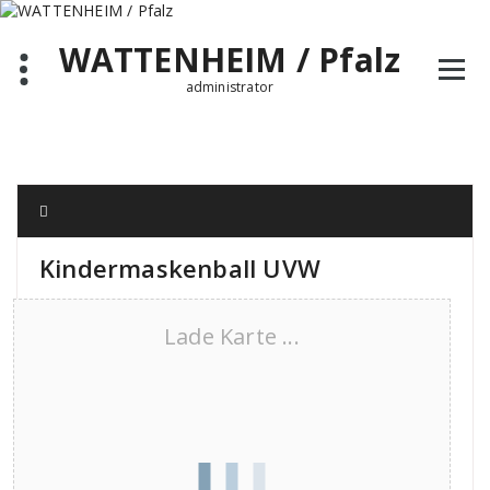
Zum
Inhalt
WATTENHEIM / Pfalz
springen
administrator
Kindermaskenball UVW
Lade Karte ...