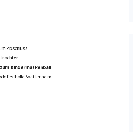
zum Abschluss
stnachter
 zum Kindermaskenball
indefesthalle Wattenheim