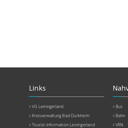
Links
Nahv
VG Leiningerland
Bus
Kreisverwaltung Bad Dürkheim
Bahn
Tourist-Information Leiningerland
VRN