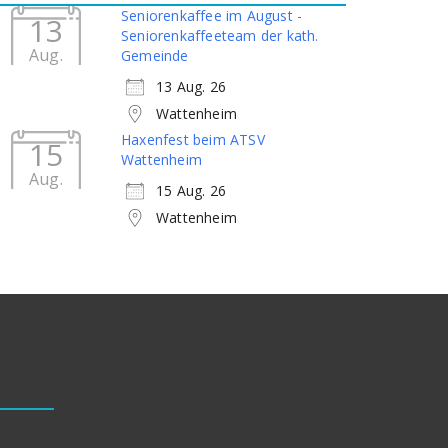
Seniorenkaffee im August -
13
Seniorenkaffeeteam der kath.
Aug.
Gemeinde
13 Aug. 26
Wattenheim
Haxenfest beim ATSV
15
Wattenheim
Aug.
15 Aug. 26
Wattenheim