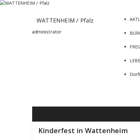
Zum
Inhalt
springen
AKT
WATTENHEIM / Pfalz
administrator
BÜR
FREI
LEB
Dorf
Kinderfest in Wattenheim