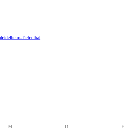
eidelheim-Tiefenthal
M
D
F