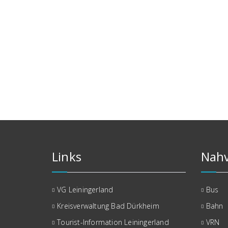
Links
Nahv
VG Leiningerland
Bus
Kreisverwaltung Bad Dürkheim
Bahn
Tourist-Information Leiningerland
VRN