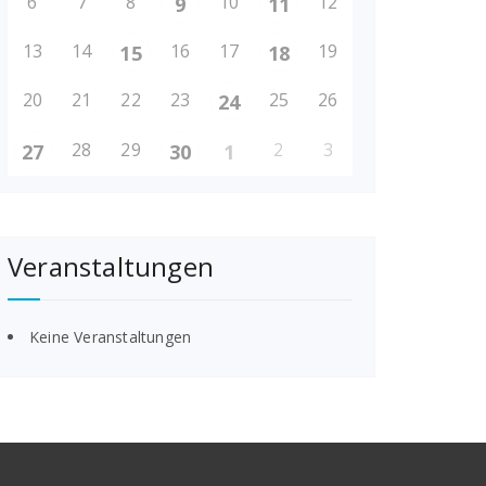
6
7
8
10
12
9
11
13
14
16
17
19
15
18
20
21
22
23
25
26
24
28
29
2
3
27
30
1
Veranstaltungen
Keine Veranstaltungen