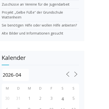
Zuschüsse an Vereine für die Jugendarbeit
Projekt „Gelbe Füße“ der Grundschule
Wattenheim
Sie benötigen Hilfe oder wollen Hilfe anbieten?
Alte Bilder und Informationen gesucht
Kalender
M
D
M
D
F
S
S
30
31
1
2
3
5
4