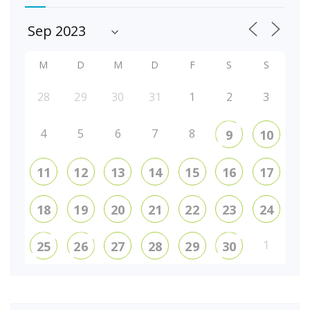
M
D
M
D
F
S
S
28
29
30
31
1
2
3
4
5
6
7
8
9
10
11
12
13
14
15
16
17
18
19
20
21
22
23
24
1
25
26
27
28
29
30