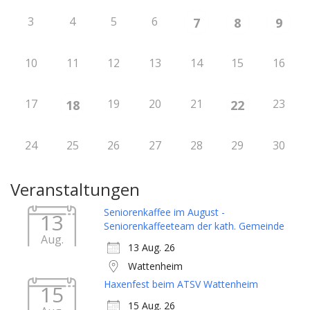
3
4
5
6
7
8
9
10
11
12
13
14
15
16
17
19
20
21
23
18
22
24
25
26
27
28
29
30
Veranstaltungen
Seniorenkaffee im August -
13
Seniorenkaffeeteam der kath. Gemeinde
Aug.
13 Aug. 26
Wattenheim
Haxenfest beim ATSV Wattenheim
15
15 Aug. 26