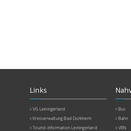
Links
Nahv
VG Leiningerland
Bus
Kreisverwaltung Bad Dürkheim
Bahn
Tourist-Information Leiningerland
VRN