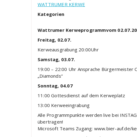
WATTRUMER KERWE
Kategorien
Wattrumer Kerweprogramm
vom 02.07.2
Freitag
, 02.07.
Kerweausgrabung
20:00Uhr
Samstag, 03.07.
19:
00
–
22:00
Uhr
Ansprache Bürger
meister 
„Diamonds“
Sonntag, 04.07
11:00
Gottesdienst
auf dem
Kerweplatz
13:00
Kerweeingrabung
Alle
Programmpunkte werden live bei INSTA
übertragen!
Microsoft Teams Zugang:
www.bier
-auf.de/k