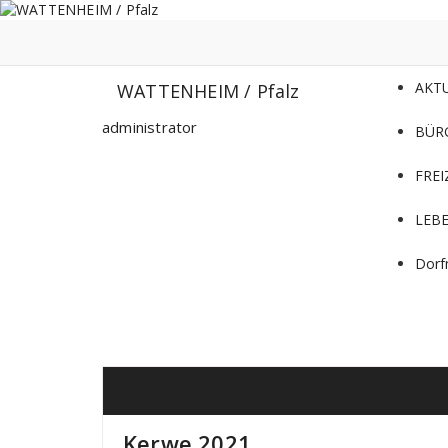
Zum
Inhalt
springen
AKT
WATTENHEIM / Pfalz
administrator
BÜR
FREI
LEB
Dorf
Kerwe 2021