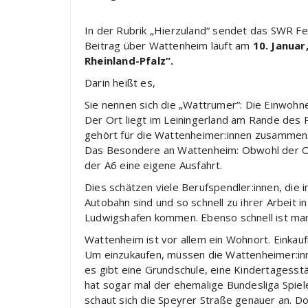
In der Rubrik „Hierzuland“ sendet das SWR Fe
Beitrag über Wattenheim läuft am
10. Januar
Rheinland-Pfalz“.
Darin heißt es,
Sie nennen sich die „Wattrumer“: Die Einwohn
Der Ort liegt im Leiningerland am Rande des
gehört für die Wattenheimer:innen zusammen. 
Das Besondere an Wattenheim: Obwohl der Ort
der A6 eine eigene Ausfahrt.
Dies schätzen viele Berufspendler:innen, die
Autobahn sind und so schnell zu ihrer Arbeit
Ludwigshafen kommen. Ebenso schnell ist man 
Wattenheim ist vor allem ein Wohnort. Einkauf
Um einzukaufen, müssen die Wattenheimer:inn
es gibt eine Grundschule, eine Kindertagesstä
hat sogar mal der ehemalige Bundesliga Spiele
schaut sich die Speyrer Straße genauer an. Do